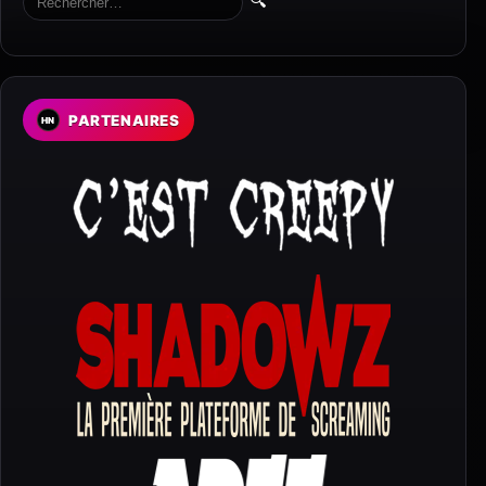
🔍
PARTENAIRES