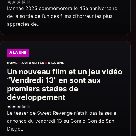
☠
☠
☠
☠
☠
L’année 2025 commémorera le 45e anniversaire
de la sortie de l’un des films d’horreur les plus
appréciés de…
A LA UNE
HOME
»
ACTUALITÉS
»
A LA UNE
Un nouveau film et un jeu vidéo
“Vendredi 13” en sont aux
premiers stades de
développement
☠
☠
☠
☠
☠
Le teaser de Sweet Revenge n’était pas la seule
annonce du vendredi 13 au Comic-Con de San
Diego…