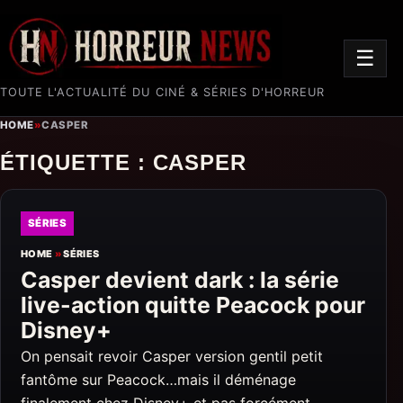
☰
TOUTE L'ACTUALITÉ DU CINÉ & SÉRIES D'HORREUR
HOME
»
CASPER
ÉTIQUETTE :
CASPER
SÉRIES
HOME
»
SÉRIES
Casper devient dark : la série
live-action quitte Peacock pour
Disney+
On pensait revoir Casper version gentil petit
fantôme sur Peacock…mais il déménage
finalement chez Disney+ et pas forcément…