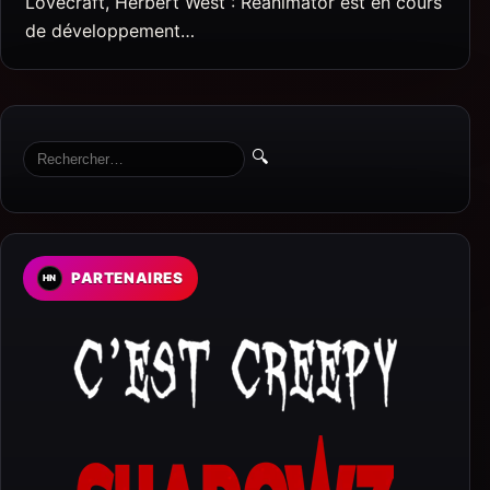
Lovecraft, Herbert West : Reanimator est en cours
de développement…
🔍
PARTENAIRES