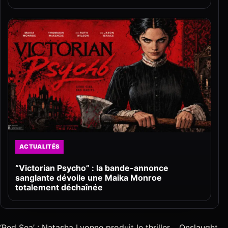
ACTUALITÉS
“Victorian Psycho” : la bande-annonce
sanglante dévoile une Maika Monroe
totalement déchaînée
‘Red Sea’ : Natasha Lyonne produit le thriller
Onslaught