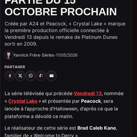
OCTOBRE PROCHAIN
Créée par A24 et Peacock, « Crystal Lake » marque
la première production officielle connectée à
Vendredi 13 depuis le remake de Platinum Dunes
sorti en 2009.
Yannick Frère
-
Séries
-
11/05/2026
PARTAGER
FACEBOOK
X
WHATSAPP
SNAPCHAT
EMAIL
La série télévisée qui précède
Vendredi 13
, nommée
«
Crystal Lake
» et présentée par
Peacock
, sera
lancée à l’approche d’Halloween, d’après ce que la
plateforme a dévoilé ce matin.
Le réalisateur de cette série est
Brad Caleb Kane
,
familier de « Welcome to Derry ».