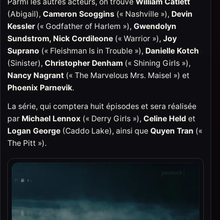
Parmi les autres acteurs, on trouve
William Catlett
(Abigail),
Cameron Scoggins
(« Nashville »),
Devin
Kessler
(« Godfather of Harlem »),
Gwendolyn
Sundstrom, Nick Cordileone
(« Warrior »),
Joy
Suprano
(« Fleishman Is in Trouble »),
Danielle Kotch
(Sinister),
Christopher Denham
(« Shining Girls »),
Nancy Nagrant
(« The Marvelous Mrs. Maisel ») et
Phoenix Parnevik
.
La série, qui comptera huit épisodes et sera réalisée
par
Michael Lennox
(« Derry Girls »),
Celine Held
et
Logan George
(Caddo Lake), ainsi que
Quyen Tran
(«
The Pitt »).