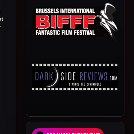
n
et
t