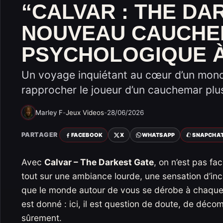
“CALVAR : THE DA
NOUVEAU CAUCH
PSYCHOLOGIQUE À
Un voyage inquiétant au cœur d’un mond
rapprocher le joueur d’un cauchemar plu
Marley F
-
Jeux Videos
-
28/06/2026
PARTAGER
FACEBOOK
X
WHATSAPP
SNAPCHA
Avec
Calvar – The Darkest Gate
, on n’est pas fa
tout sur une ambiance lourde, une sensation d’inc
que le monde autour de vous se dérobe à chaque p
est donné : ici, il est question de doute, de décom
sûrement.