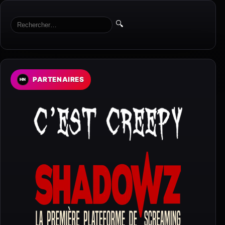
🔍
PARTENAIRES