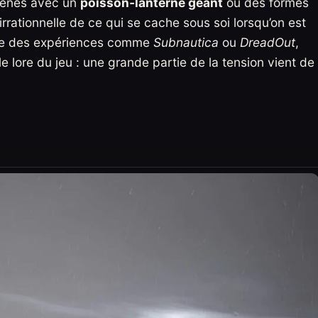
cènes avec un
poisson‑lanterne géant
ou des formes
irrationnelle de ce qui se cache sous soi lorsqu’on est
elle des expériences comme
Subnautica
ou
DreadOut
,
le lore du jeu : une grande partie de la tension vient de