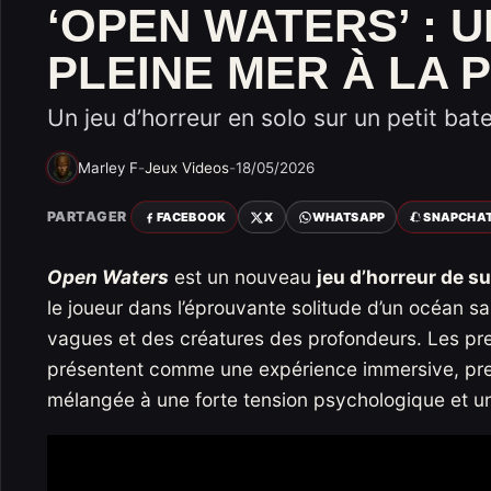
‘OPEN WATERS’ : 
PLEINE MER À LA
Un jeu d’horreur en solo sur un petit bat
Marley F
-
Jeux Videos
-
18/05/2026
PARTAGER
FACEBOOK
X
WHATSAPP
SNAPCHA
Open Waters
est un nouveau
jeu d’horreur de s
le joueur dans l’éprouvante solitude d’un océan s
vagues et des créatures des profondeurs. Les pre
présentent comme une expérience immersive, pres
mélangée à une forte tension psychologique et u