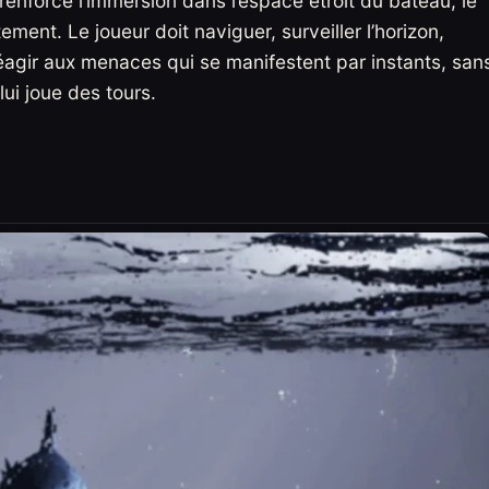
 renforce l’immersion dans l’espace étroit du bateau, le
ement. Le joueur doit naviguer, surveiller l’horizon,
éagir aux menaces qui se manifestent par instants, san
lui joue des tours.