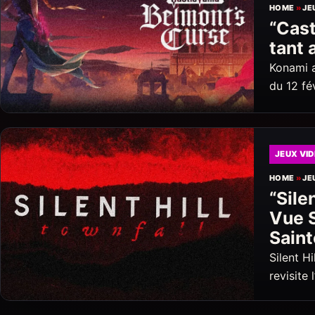
HOME
»
JE
“Cast
tant 
Konami a
du 12 fé
JEUX VI
HOME
»
JE
“Sile
Vue S
Sain
Silent H
revisite