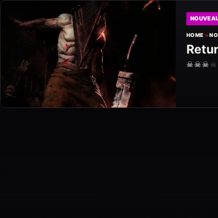
NOUVEA
HOME
»
NO
Retur
☠
☠
☠
☠