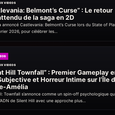
UX VIDEOS
levania: Belmont’s Curse” : Le retour
attendu de la saga en 2D
 annoncé Castlevania: Belmont’s Curse lors du State of Pl
vrier 2026, pour célébrer les…
DEOS
UX VIDEOS
nt Hill Townfall” : Premier Gameplay 
ubjective et Horreur Intime sur l’Île 
te-Amélia
ill: Townfall s’annonce comme un spin-off psychologique qu
 l’ADN de Silent Hill avec une approche plus…