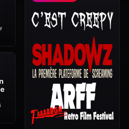
ay
en
de
i