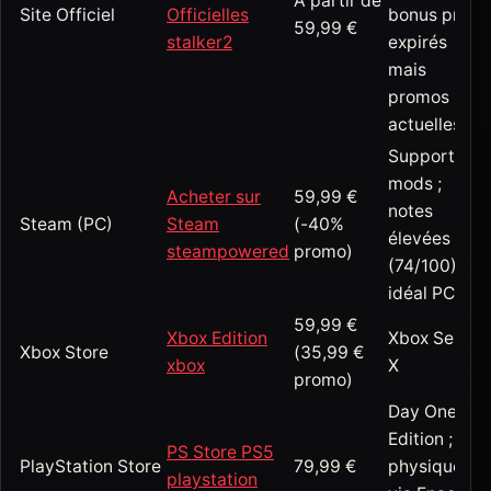
À partir de
Site Officiel
Officielles
bonus préco
59,99 €
stalker2
expirés
mais
promos
actuelles.
Support
mods ;
Acheter sur
59,99 €
notes
Steam (PC)
Steam
(-40%
élevées
steampowered
promo)
(74/100) ;
idéal PC.
59,99 €
Xbox Edition
Xbox Series
Xbox Store
(35,99 €
xbox
X
promo)
Day One
Edition ;
PS Store PS5
PlayStation Store
79,99 €
physique
playstation