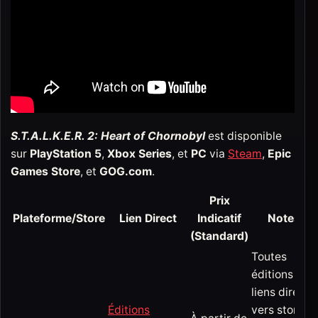
S.T.A.L.K.E.R. 2: Heart of Chornobyl
est disponible
sur
PlayStation 5
,
Xbox Series
, et
PC
via
Steam
,
Epic
Games Store
, et
GOG.com
.
Prix
Plateforme/Store
Lien Direct
Indicatif
Notes
(Standard)
Toutes
éditions ;
liens directs
Éditions
vers stores ;