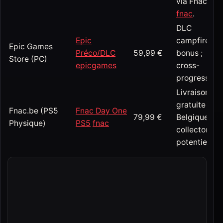
via Fnac.be
fnac
.
DLC
Epic
campfire
Epic Games
Préco/DLC
59,99 €
bonus ;
Store (PC)
epicgames
cross-
progression.
Livraison
gratuite
Fnac.be (PS5
Fnac Day One
79,99 €
Belgique ;
Physique)
PS5
fnac
collector
potentiel.