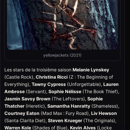
yellowjackets (2021)
Les stars de la troisième saison
Melanie Lynskey
(Castle Rock),
Christina Ricci
(Z : The Beginning of
Everything),
Tawny Cypress
(Unforgettable),
Lauren
Ambrose
(Servant),
Sophie Nélisse
(The Book Thief),
Jasmin Savoy
Brown
(The Leftovers),
Sophie
Thatcher
(Heretic),
Samantha Hanratty
(Shameless),
Courtney Eaton
(Mad Max : Fury Road),
Liv Hewson
(Santa Clarita Diet),
Steven Krueger
(The Originals),
Warren Kole
(Shades of Blue),
Kevin Alves
(Locke