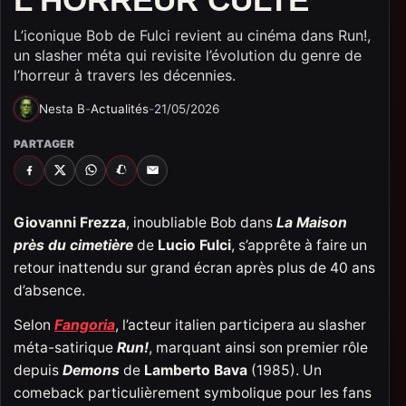
L’iconique Bob de Fulci revient au cinéma dans Run!,
un slasher méta qui revisite l’évolution du genre de
l’horreur à travers les décennies.
Nesta B
-
Actualités
-
21/05/2026
PARTAGER
FACEBOOK
X
WHATSAPP
SNAPCHAT
EMAIL
Giovanni Frezza
, inoubliable Bob dans
La Maison
près du cimetière
de
Lucio Fulci
, s’apprête à faire un
retour inattendu sur grand écran après plus de 40 ans
d’absence.
Selon
Fangoria
, l’acteur italien participera au slasher
méta-satirique
Run!
, marquant ainsi son premier rôle
depuis
Demons
de
Lamberto Bava
(1985). Un
comeback particulièrement symbolique pour les fans