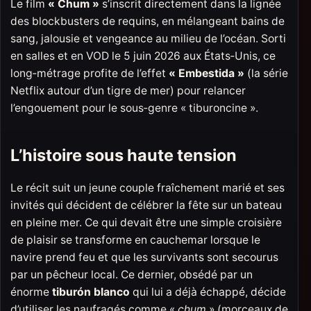
Le film
« Chum »
s’inscrit directement dans la lignée
des blockbusters de requins, en mélangeant bains de
sang, jalousie et vengeance au milieu de l’océan. Sorti
en salles et en VOD le 5 juin 2026 aux États‑Unis, ce
long‑métrage profite de l’effet
« Embestida »
(la série
Netflix autour d’un tigre de mer) pour relancer
l’engouement pour le sous‑genre « tiburoncine ».
L’histoire sous haute tension
Le récit suit un jeune couple fraîchement marié et ses
invités qui décident de célébrer la fête sur un bateau
en pleine mer. Ce qui devait être une simple croisière
de plaisir se transforme en cauchemar lorsque le
navire prend feu et que les survivants sont secourus
par un pêcheur local. Ce dernier, obsédé par un
énorme
tiburón blanco
qui lui a déjà échappé, décide
d’utiliser les naufragés comme «
chum
» (morceaux de