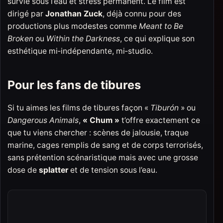
survie sous l’eau et stress permanent. Le film est
dirigé par
Jonathan Zuck
, déjà connu pour des
productions plus modestes comme
Meant to Be
Broken
ou
Within the Darkness
, ce qui explique son
esthétique mi‑indépendante, mi‑studio.
Pour les fans de tibures
Si tu aimes les films de tibures façon «
Tiburón
» ou
Dangerous Animals
,
« Chum »
t’offre exactement ce
que tu viens chercher : scènes de jalousie, traque
marine, cages remplis de sang et de corps terrorisés,
sans prétention scénaristique mais avec une grosse
dose de
splatter
et de tension sous l’eau.