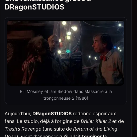
DRagonSTUDIOS
Bill Moseley et Jim Siedow dans Massacre à la
tronçonneuse 2 (1986)
Aujourd’hui,
DRagonSTUDIOS
redonne espoir aux
fans. Le studio, déjà à l’origine de
Driller Killer 2
et de
Trash’s Revenge
(une suite de
Return of the Living
Dead
), vient d’annoncer qu’il allait
terminer la