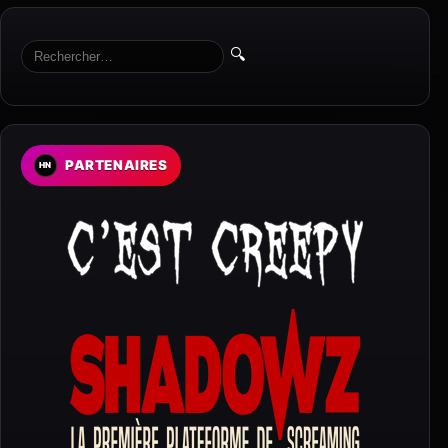
🔍
PARTENAIRES