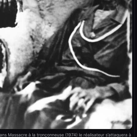
s Massacre à la tronçonneuse (1974) le réalisateur s’attaquera à