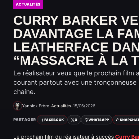
ACTUALITÉS
CURRY BARKER V
DAVANTAGE LA FA
LEATHERFACE DAN
“MASSACRE À LA
Le réalisateur veux que le prochain film 
courant partout avec une tronçonneuse
chaine.
Yannick Frère
-
Actualités
-
15/06/2026
PARTAGER
FACEBOOK
X
WHATSAPP
SNAPCHA
Le prochain film du réalisateur à succès
Curry Ba