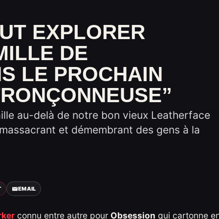
EUT EXPLORER
MILLE DE
S LE PROCHAIN
 TRONÇONNEUSE”
aille au-delà de notre bon vieux Leatherface
 massacrant et démembrant des gens à la
T
EMAIL
rker
connu entre autre pour
Obsession
qui cartonne e