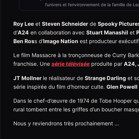
l’univers et l’environnement de la famille de 
Roy Lee
et
Steven Schneider
de
Spooky Picture
d’
A24
en collaboration avec
Stuart Manashil
et
P
Ben Ros
s d’
Image Nation
est producteur exécutif
Le film Massacre à la tronçonneuse de Curry Barke
franchise. Une
série télévisée
produite par
A24, 
JT Mollner
le réalisateur de
Strange Darling
et s
série inspirée du film d’horreur culte.
Glen Powell
Dans le chef-d’œuvre de 1974 de Tobe Hooper qui 
rural tombent entre les griffes d’un boucher masq
Nous y reviendrons très prochainement …