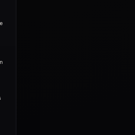
se
.
on
s