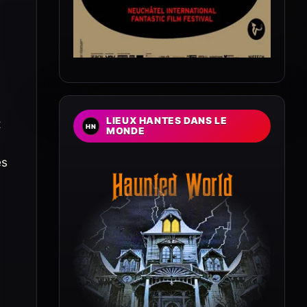
LIEUX HANTES DANS LE
t
MONDE
es