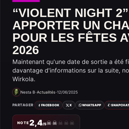
“VIOLENT NIGHT 2
APPORTER UN CHA
POUR LES FÊTES A
2026
Maintenant qu'une date de sortie a été 
davantage d'informations sur la suite, n
Wirkola.
Nesta B
-
Actualités
-
12/06/2025
PARTAGER
FACEBOOK
X
WHATSAPP
SNAPCHA
2,4
☠
☠
☠
☠
☠
NOTE
/5