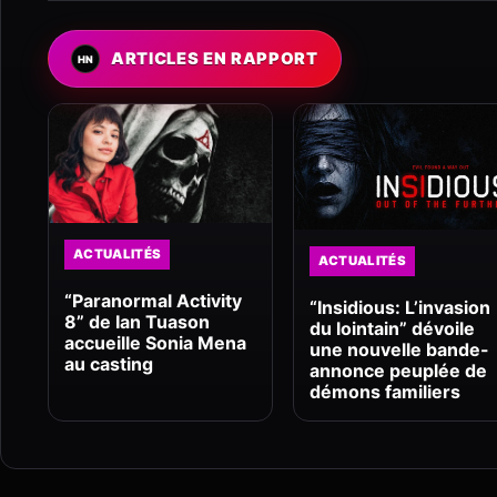
ARTICLES EN RAPPORT
ACTUALITÉS
ACTUALITÉS
“Paranormal Activity
“Insidious: L’invasion
8” de Ian Tuason
du lointain” dévoile
accueille Sonia Mena
une nouvelle bande-
au casting
annonce peuplée de
démons familiers