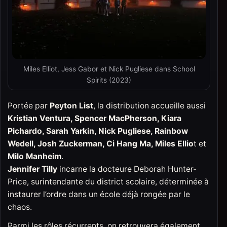
Miles Elliot, Jess Gabor et Nick Pugliese dans School
Spirits (2023)
Portée par
Peyton List
, la distribution accueille aussi
Kristian Ventura, Spencer MacPherson, Kiara
Pichardo, Sarah Yarkin, Nick Pugliese, Rainbow
Wedell, Josh Zuckerman, Ci Hang Ma, Miles Ellio
t et
Milo Manheim
.
Jennifer Tilly
incarne la docteure Deborah Hunter-
Price, surintendante du district scolaire, déterminée à
instaurer l’ordre dans un école déjà rongée par le
chaos.
Parmi les rôles récurrents, on retrouvera également