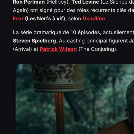
Ron Perlman
(Hellboy),
Ted Levine
(Le Silence d
Again) ont signé pour des rôles récurrents clés d
Fear
(Les Nerfs à vif),
selon
Deadline
.
La série dramatique de 10 épisodes, actuellement
Steven Spielberg
. Au casting principal figurent
Ja
(Arrival) et
Patrick Wilson
(The Conjuring).