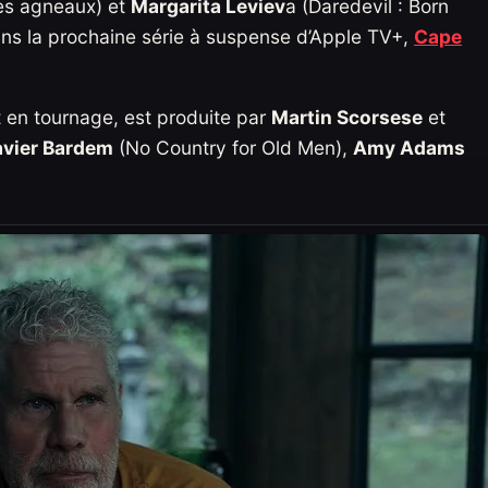
es agneaux) et
Margarita Leviev
a (Daredevil : Born
ans la prochaine série à suspense d’Apple TV+,
Cape
 en tournage, est produite par
Martin Scorsese
et
vier Bardem
(No Country for Old Men),
Amy Adams