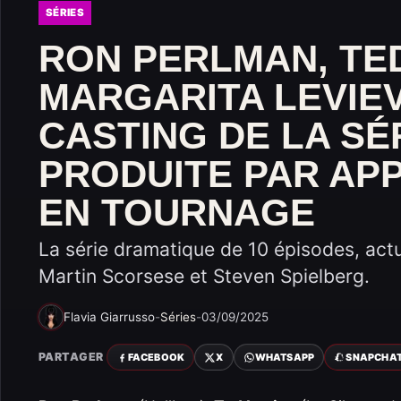
SÉRIES
RON PERLMAN, TED
MARGARITA LEVIEV
CASTING DE LA SÉ
PRODUITE PAR AP
EN TOURNAGE
La série dramatique de 10 épisodes, act
Martin Scorsese et Steven Spielberg.
Flavia Giarrusso
-
Séries
-
03/09/2025
PARTAGER
FACEBOOK
X
WHATSAPP
SNAPCHA