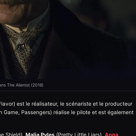
ns The Alienist (2018)
or) est le réalisateur, le scénariste et le producteur
n Game, Passengers) réalise le pilote et est également
e Shield),
Malia Pyles
(Pretty Little Liars),
Anna