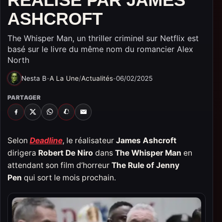
ASHCROFT
The Whisper Man, un thriller criminel sur Netflix est
basé sur le livre du même nom du romancier Alex
North
Nesta B
-
A La Une
/
Actualités
-
06/02/2025
PARTAGER
FACEBOOK
X
WHATSAPP
SNAPCHAT
EMAIL
Selon
Deadline
, le réalisateur
James Ashcroft
dirigera
Robert De Niro
dans
The Whisper Man
en
attendant son film d’horreur
The Rule of Jenny
Pen
qui sort le mois prochain.