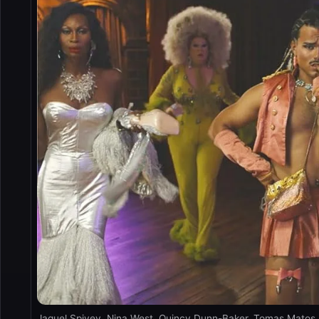
Jaquel Spivey, Nina West, Quincy Dunn-Baker, Tomas Matos,