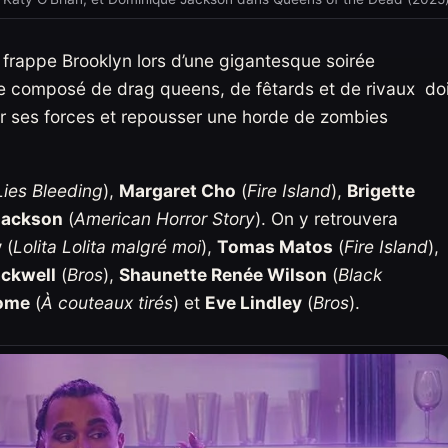
frappe Brooklyn lors d’une gigantesque soirée
te composé de drag queens, de fêtards et de rivaux doi
ir ses forces et repousser une horde de zombies
Lies Bleeding
),
Margaret Cho
(
Fire Island
),
Brigette
Jackson
(
American Horror Story
). On y retrouvera
y
(
Lolita Lolita malgré moi
),
Tomas Matos
(
Fire Island
),
ackwell
(
Bros
),
Shaunette Renée Wilson
(
Black
home
(
À couteaux tirés
) et
Eve Lindley
(
Bros
).