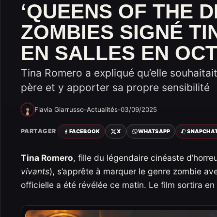
‘QUEENS OF THE DE
ZOMBIES SIGNÉ T
EN SALLES EN OC
Tina Romero a expliqué qu’elle souhaitait
père et y apporter sa propre sensibilité
Flavia Giarrusso
-
Actualités
-
03/09/2025
PARTAGER
FACEBOOK
X
WHATSAPP
SNAPCHA
Tina Romero
, fille du légendaire cinéaste d’horre
vivants
), s’apprête à marquer le genre zombie av
officielle a été révélée ce matin. Le film sortira