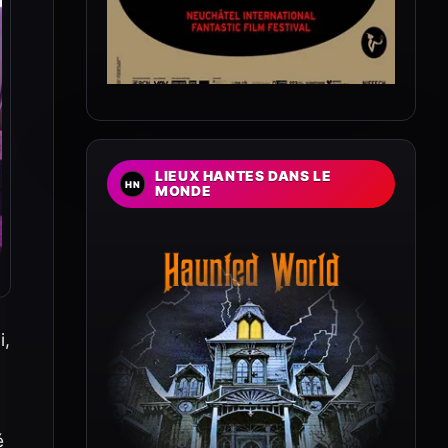
LIEUX HANTES DANS LE
MONDE
i,
é