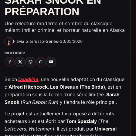
PRÉPARATION
Une relecture moderne et sombre du classique,
mêlant thriller criminel et horreur naturelle en Alaska
Flavia Giarrusso
-
Séries
-
30/05/2026
PARTAGER
FACEBOOK
X
WHATSAPP
SNAPCHAT
EMAIL
Selon
Deadline
,
une nouvelle adaptation du classique
d’
Alfred Hitchcock
,
Les Oiseaux (The Birds)
, est en
préparation sous la forme d’une série limitée.
Sarah
Snook
(
Run Rabbit Run
) y tiendra le rôle principal.
Le projet est actuellement « proposé à différents
acheteurs » et est écrit par
Tom Spezialy
(
The
Leftovers
,
Watchmen
). Il est produit par
Universal