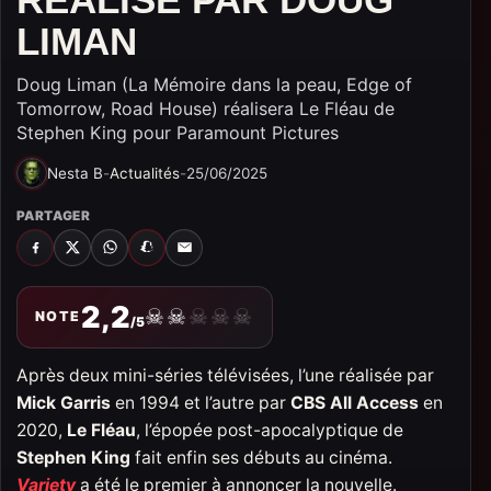
LIMAN
Doug Liman (La Mémoire dans la peau, Edge of
Tomorrow, Road House) réalisera Le Fléau de
Stephen King pour Paramount Pictures
Nesta B
-
Actualités
-
25/06/2025
PARTAGER
FACEBOOK
X
WHATSAPP
SNAPCHAT
EMAIL
2,2
☠
☠
☠
☠
☠
NOTE
/5
Après deux mini-séries télévisées, l’une réalisée par
Mick Garris
en 1994 et l’autre par
CBS All Access
en
2020,
Le Fléau
, l’épopée post-apocalyptique de
Stephen King
fait enfin ses débuts au cinéma.
Variety
a été le premier à annoncer la nouvelle.