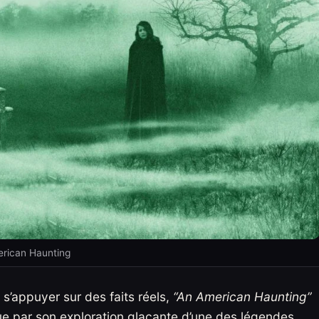
rican Haunting
s’appuyer sur des faits réels,
“An American Haunting”
e par son exploration glaçante d’une des légendes