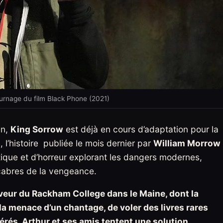
ournage du film Black Phone (2021)
an,
King Sorrow
est déjà en cours d’adaptation pour la
, l’histoire publiée le mois dernier par
William Morrow
que et d’horreur explorant les dangers modernes,
cabres de la vengeance.
veur du Rackham College dans le Maine, dont la
 la menace d’un chantage, de voler des livres rares
érés, Arthur et ses amis tentent une solution