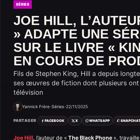
SÉRIES
JOE HILL, L’AUTE
» ADAPTE UNE SÉR
SUR LE LIVRE « K
EN COURS DE PRO
Fils de Stephen King, Hill a depuis longt
ses œuvres de fiction dont plusieurs ont
télévision
Yannick Frère
-
Séries
-
22/11/2025
PARTAGER
FACEBOOK
X
WHATSAPP
SNAPCHA
Joe Hill
, l’auteur de «
The Black Phone
», travail