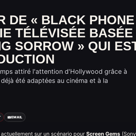
UR DE « BLACK PHONE
IE TÉLÉVISÉE BASÉE
ING SORROW » QUI ES
DUCTION
emps attiré l'attention d'Hollywood grâce à
 déjà été adaptées au cinéma et à la
T
EMAIL
le actuellement sur un scénario pour
Screen Gems
(Sony