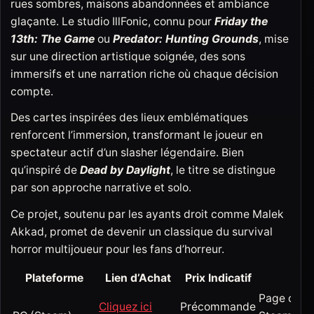
rues sombres, maisons abandonnées et ambiance
glaçante. Le studio IllFonic, connu pour
Friday the
13th: The Game
ou
Predator: Hunting Grounds
, mise
sur une direction artistique soignée, des sons
immersifs et une narration riche où chaque décision
compte.
Des cartes inspirées des lieux emblématiques
renforcent l’immersion, transformant le joueur en
spectateur actif d’un slasher légendaire. Bien
qu’inspiré de
Dead by Daylight
, le titre se distingue
par son approche narrative et solo.
Ce projet, soutenu par les ayants droit comme Malek
Akkad, promet de devenir un classique du survival
horror multijoueur pour les fans d’horreur.
Plateforme
Lien d’Achat
Prix Indicatif
No
Page offici
Cliquez ici
Précommande