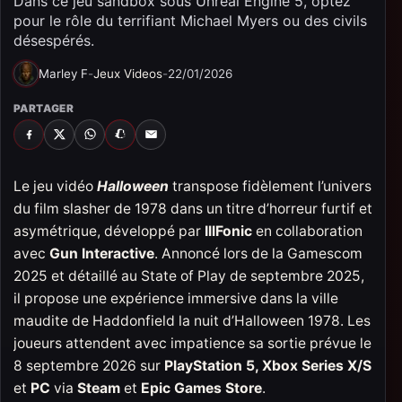
Dans ce jeu sandbox sous Unreal Engine 5, optez
pour le rôle du terrifiant Michael Myers ou des civils
désespérés.
Marley F
-
Jeux Videos
-
22/01/2026
PARTAGER
FACEBOOK
X
WHATSAPP
SNAPCHAT
EMAIL
Le jeu vidéo
Halloween
transpose fidèlement l’univers
du film slasher de 1978 dans un titre d’horreur furtif et
asymétrique, développé par
IllFonic
en collaboration
avec
Gun Interactive
. Annoncé lors de la Gamescom
2025 et détaillé au State of Play de septembre 2025,
il propose une expérience immersive dans la ville
maudite de Haddonfield la nuit d’Halloween 1978. Les
joueurs attendent avec impatience sa sortie prévue le
8 septembre 2026 sur
PlayStation 5, Xbox Series X/S
et
PC
via
Steam
et
Epic Games Store
.