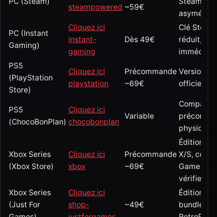
PC (Steam)
Steam, mul
steampowered
~59€
asymétriqu
Cliquez ici
Clé Steam 
PC (Instant
instant-
Dès 49€
réduit, liv
Gaming)
gaming
immédiate
PS5
Cliquez ici
Précommande
Version di
(PlayStation
playstation
~69€
officielle 
Store)
Comparate
PS5
Cliquez ici
Variable
précomma
(ChocoBonPlan)
chocobonplan
physiques/
Édition Xb
Xbox Series
Cliquez ici
Précommande
X/S, compa
(Xbox Store)
xbox
~69€
Game Pass
vérifier.
Xbox Series
Cliquez ici
Édition ph
(Just For
shop-
~49€
bundle (no
Games)
justforgames
RetroRealm