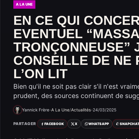
A LA UNE
EN CE QUI CONCE
EVENTUEL “MASSA
TRONÇONNEUSE” 
CONSEILLE DE NE 
L’ON LIT
Bien qu'il ne soit pas clair s'il n'est vr
prudent, des sources continuent de suggé
Yannick Frère
-
A La Une
/
Actualités
-
24/03/2025
PARTAGER
FACEBOOK
X
WHATSAPP
SNAPCHA