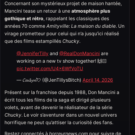
Concernant son mystérieux projet de maison hantée,
Mancini tease un retour à une
atmosphère plus
gothique et rétro
, rappelant les classiques des
années 70 comme
Amityville: La maison du diable
. Un
virage prometteur pour celui qui n’a jusqu’ici réalisé
que des films estampillés
Chucky
.
@JenniferTilly
and
@RealDonMancini
are
working on a new tv show together! 🙌🏻
pic.twitter.com/U4x6WfVoTU
— 𝓒𝓪𝓲𝓵𝔂𝓷💘 (@JenTillysBitch)
April 14, 2026
Présent sur la franchise depuis 1988, Don Mancini a
écrit tous les films de la saga et dirigé plusieurs
volets, avant de devenir le réalisateur de la série
Chucky
. Le voir s’aventurer dans un nouvel univers
horrifique ne peut qu’attiser la curiosité des fans.
Restez connectés à
horreurnews.com
pour suivre de