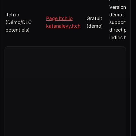
Version
Itch.io
démo ;
Page Itch.io
Gratuit
(Démo/DLC
support de
katanalevy.itch
(démo)
potentiels)
direct pour
indies horro