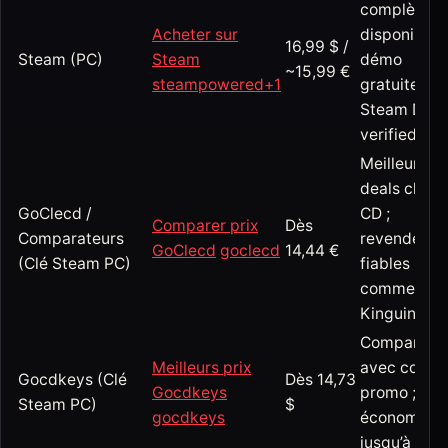
complète
Acheter sur
disponible ;
16,99 $ /
Steam (PC)
Steam
démo
~15,99 €
steampowered
+1
gratuite ;
Steam Dec
verified.
Meilleurs
deals clés
GoClecd /
CD ;
Comparer prix
Dès
Comparateurs
revendeurs
GoClecd
goclecd
14,44 €
(Clé Steam PC)
fiables
comme
Kinguin.
Comparate
Meilleurs prix
avec codes
Gocdkeys (Clé
Dès 14,73
Gocdkeys
promo ;
Steam PC)
$
gocdkeys
économies
jusqu’à -13