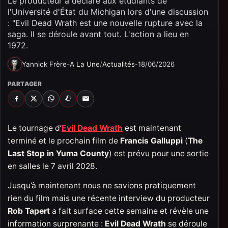
Le producteur à déclaré aux étudiants de
l'Université d'État du Michigan lors d'une discussion
: "Evil Dead Wrath est une nouvelle rupture avec la
saga. Il se déroule avant tout. L'action a lieu en
1972.
Yannick Frère
-
A La Une
/
Actualités
-
18/06/2026
PARTAGER
FACEBOOK
X
WHATSAPP
SNAPCHAT
EMAIL
Le tournage d’
Evil Dead Wrath
est maintenant
terminé et le prochain film de
Francis Galluppi
(
The
Last Stop in Yuma County
) est prévu pour une sortie
en salles le 7 avril 2028.
Jusqu’à maintenant nous ne savions pratiquement
rien du film mais une récente interview du producteur
Rob Tapert
a fait surface cette semaine et révèle une
information surprenante :
Evil Dead Wrath
se déroule