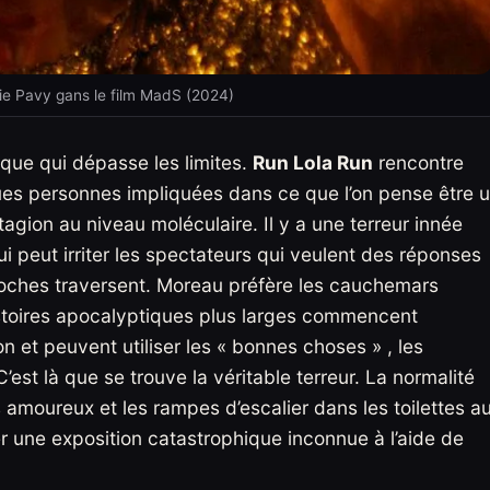
rie Pavy gans le film MadS (2024)
ue qui dépasse les limites.
Run Lola Run
rencontre
ues personnes impliquées dans ce que l’on pense être 
ion au niveau moléculaire. Il y a une terreur innée
i peut irriter les spectateurs qui veulent des réponses
roches traversent. Moreau préfère les cauchemars
histoires apocalyptiques plus larges commencent
n et peuvent utiliser les « bonnes choses » , les
st là que se trouve la véritable terreur. La normalité
amoureux et les rampes d’escalier dans les toilettes a
er une exposition catastrophique inconnue à l’aide de