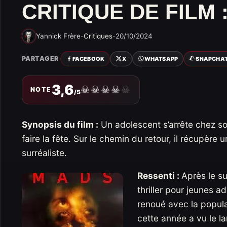
CRITIQUE DE FILM :
Yannick Frère
-
Critiques
-
20/10/2024
PARTAGER
FACEBOOK
X
WHATSAPP
SNAPCHA
3,6
☠
☠
☠
☠
☠
NOTE
/5
Synopsis du film :
Un adolescent s’arrête chez so
faire la fête. Sur le chemin du retour, il récupèr
surréaliste.
Ressenti :
Après le s
thriller pour jeunes a
renoué avec la popular
cette année a vu le 