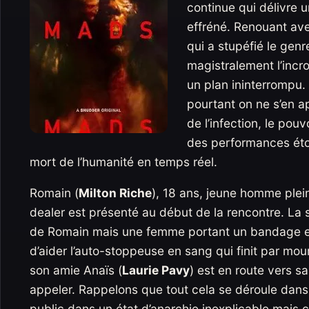
continue qui délivre 
effréné. Renouant ave
qui a stupéfié le genr
magistralement l’incr
un plan ininterrompu.
pourtant on ne s’en a
de l’infection, le po
des performances éto
mort de l’humanité en temps réel.
Romain (
Milton Riche
), 18 ans, jeune homme plei
dealer est présenté au début de la rencontre. La 
de Romain mais une femme portant un bandage en
d’aider l’auto-stoppeuse en sang qui finit par mo
son amie Anaïs (
Laurie Pavy
) est en route vers 
appeler. Rappelons que tout cela se déroule dan
public dans un état d’anarchie inexplicable mais 