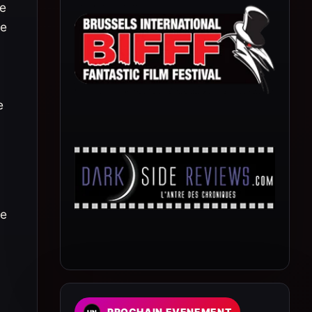
me
me
e
me
PROCHAIN EVENEMENT