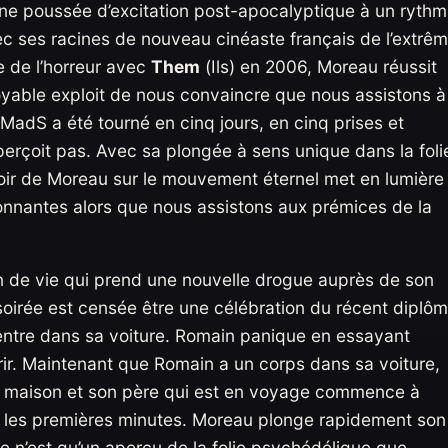
une poussée d’excitation post-apocalyptique à un ryth
c ses racines de nouveau cinéaste français de l’extrê
e de l’horreur avec
Them
(Ils) en 2006, Moreau réussit
oyable exploit de nous convaincre que nous assistons à
 MadS a été tourné en cinq jours, en cinq prises et
perçoit pas. Avec sa plongée à sens unique dans la foli
uvoir de Moreau sur le mouvement éternel met en lumière
nnantes alors que nous assistons aux prémices de la
n de vie qui prend une nouvelle drogue auprès de son
soirée est censée être une célébration du récent diplô
tre dans sa voiture. Romain panique en essayant
urir. Maintenant que Romain a un corps dans sa voiture,
sa maison et son père qui est en voyage commence à
s les premières minutes. Moreau plonge rapidement son
ce n’est qu’un aperçu de la folie psychédélique que