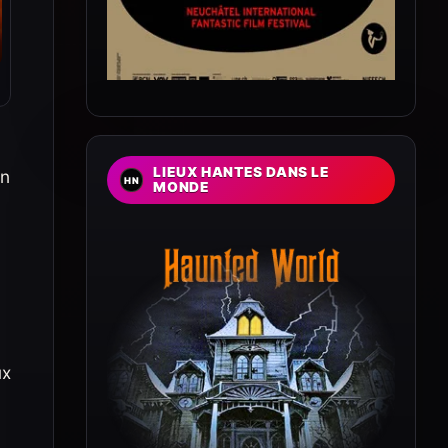
LIEUX HANTES DANS LE
un
MONDE
ux