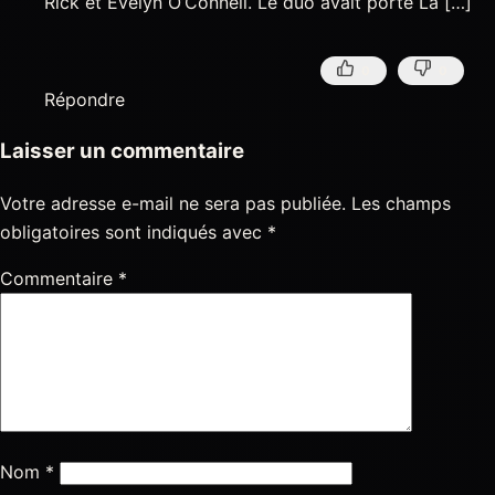
Rick et Evelyn O’Connell. Le duo avait porté La […]
0
0
Répondre
Laisser un commentaire
Votre adresse e-mail ne sera pas publiée.
Les champs
obligatoires sont indiqués avec
*
Commentaire
*
Nom
*