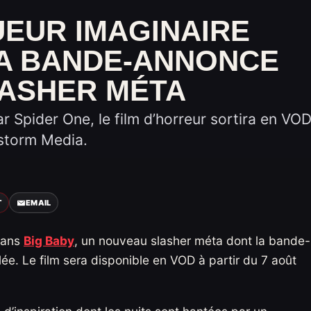
TUEUR IMAGINAIRE
LA BANDE-ANNONCE
ASHER MÉTA
r Spider One, le film d’horreur sortira en VO
nstorm Media.
T
EMAIL
 dans
Big Baby
, un nouveau slasher méta dont la bande-
lée. Le film sera disponible en VOD à partir du 7 août