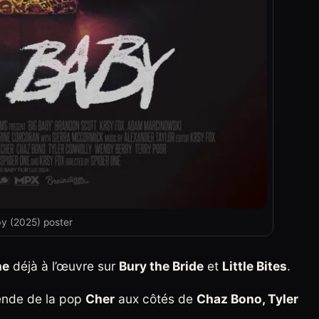
y (2025) poster
ne
déjà à l’œuvre sur
Bury the Bride
et
Little Bites
.
gende de la pop
Cher
aux côtés de
Chaz Bono, Tyler