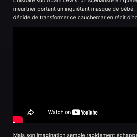
L’histoire suit Adam Lewis, un scénariste en quête
meurtrier portant un inquiétant masque de bébé. P
décide de transformer ce cauchemar en récit d’ho
Mais son imagination semble rapidement échapper