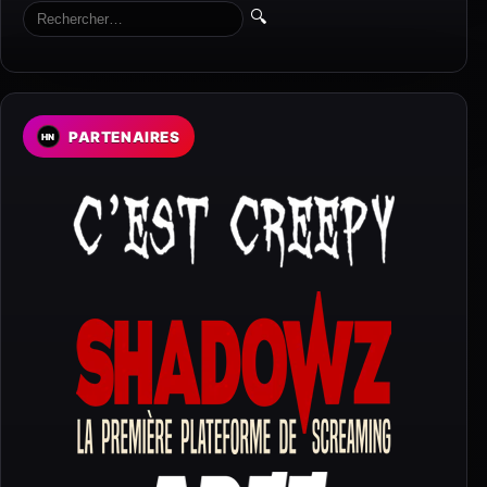
🔍
PARTENAIRES