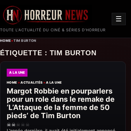
☰
TOUTE L'ACTUALITÉ DU CINÉ & SÉRIES D'HORREUR
HOME
»
TIM BURTON
ÉTIQUETTE :
TIM BURTON
A LA UNE
HOME
»
ACTUALITÉS
»
A LA UNE
Margot Robbie en pourparlers
pour un role dans le remake de
‘L’Attaque de la femme de 50
pieds’ de Tim Burton
☠
☠
☠
☠
☠
L’année dernière, il avait été initialement annoncé