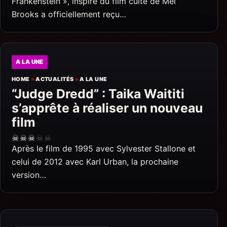
Frankenstein », inspiré du film culte de Mel
Brooks a officiellement reçu…
A LA UNE
HOME
»
ACTUALITÉS
»
A LA UNE
“Judge Dredd” : Taika Waititi
s’apprête à réaliser un nouveau
film
☠
☠
☠
☠
☠
Après le film de 1995 avec Sylvester Stallone et
celui de 2012 avec Karl Urban, la prochaine
version…