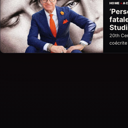
HOME
»
AC
‘Pers
fatal
Stud
20th Cen
coécrit