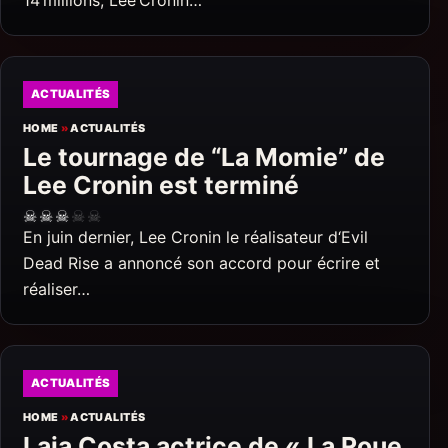
ACTUALITÉS
HOME
»
ACTUALITÉS
Le tournage de “La Momie” de
Lee Cronin est terminé
☠
☠
☠
☠
☠
En juin dernier, Lee Cronin le réalisateur d‘Evil
Dead Rise a annoncé son accord pour écrire et
réaliser…
ACTUALITÉS
HOME
»
ACTUALITÉS
Laia Costa actrice de « La Roue