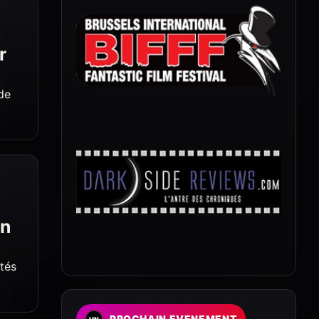
r
de
en
ôtés
PROCHAIN EVENEMENT