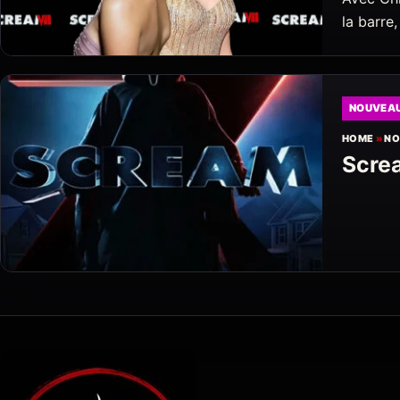
la barre
NOUVEA
HOME
»
NO
Scre