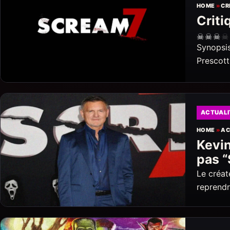
HOME
»
CR
Criti
☠
☠
☠
☠
Synopsis
Prescott
ACTUALI
HOME
»
AC
Kevin
pas 
Le créat
reprendr