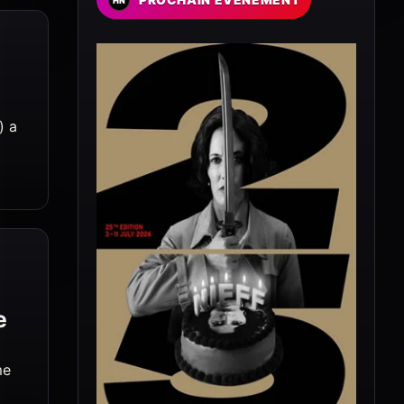
) a
e
me