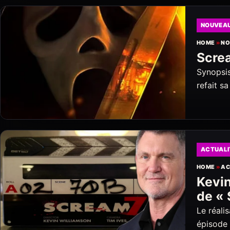
NOUVEA
HOME
»
NO
Scre
Synopsis
refait s
ACTUALI
HOME
»
AC
Kevin
de «
Le réali
épisode 