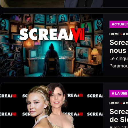
ACTUALI
HOME
»
AC
Screa
nous 
Le cinqu
Paramoun
A LA UNE
HOME
»
AC
Screa
de Si
Avec Chr