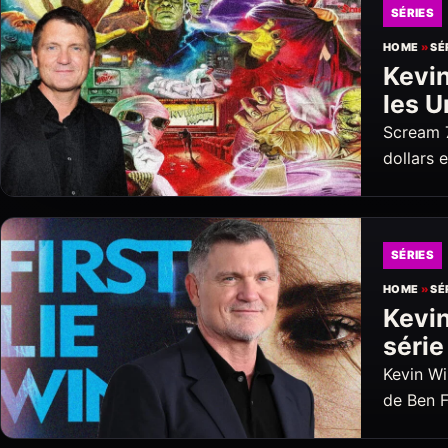
SÉRIES
HOME
»
SÉ
Kevin
les U
Scream 7
dollars 
SÉRIES
HOME
»
SÉ
Kevin
série
Kevin Wi
de Ben F