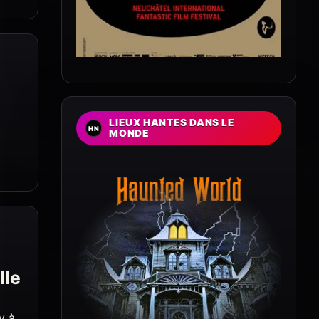
LIEUX HANTES DANS LE
MONDE
lle
y à