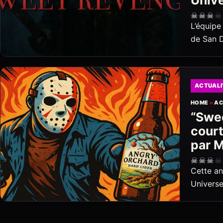
Unive
☠
☠
☠
☠
L’équipe
de San 
ACTUALI
HOME
»
AC
“Swee
court
par M
☠
☠
☠
☠
Cette an
Univers