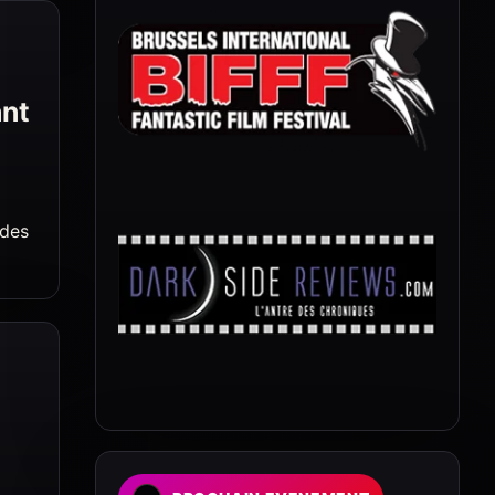
ant
 des