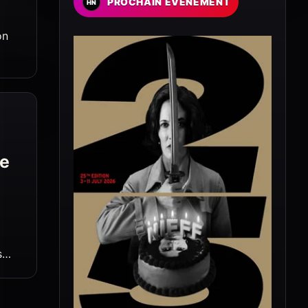
PROCHAIN EVENEMENT
on
le
s…