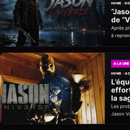
HOME
»
DO
“Jaso
de “V
Après pl
à repren
A LA UNE
HOME
»
AC
L’équ
effor
la sa
Les prob
Jason Vo