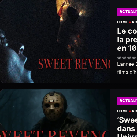
ACTUALI
HOME
»
AC
Le c
la pr
en 16
☠
☠
☠
☠
L’année 
films d’
ACTUALI
HOME
»
AC
‘Swee
dans 