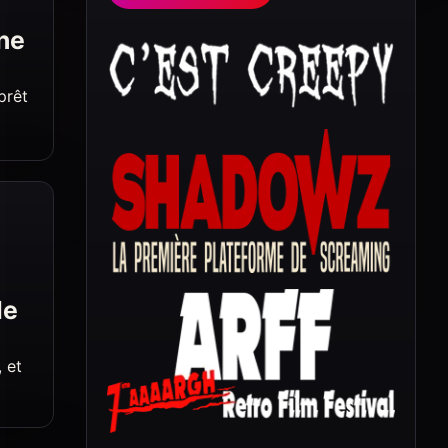
ône
prêt
de
 et