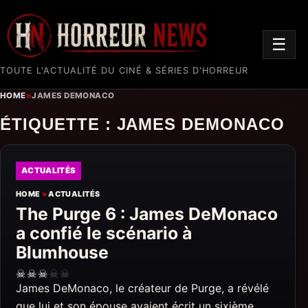
☰
TOUTE L'ACTUALITÉ DU CINÉ & SÉRIES D'HORREUR
HOME
»
JAMES DEMONACO
ÉTIQUETTE :
JAMES DEMONACO
ACTUALITÉS
HOME
»
ACTUALITÉS
The Purge 6 : James DeMonaco
a confié le scénario à
Blumhouse
☠
☠
☠
☠
☠
James DeMonaco, le créateur de Purge, a révélé
que lui et son épouse avaient écrit un sixième