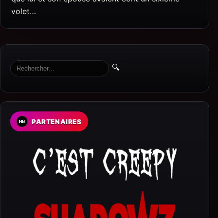
volet…
🔍
PARTENAIRES