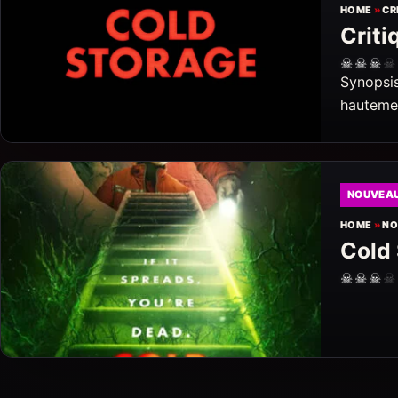
HOME
»
CR
Criti
☠
☠
☠
☠
Synopsis
hautemen
NOUVEA
HOME
»
NO
Cold
☠
☠
☠
☠