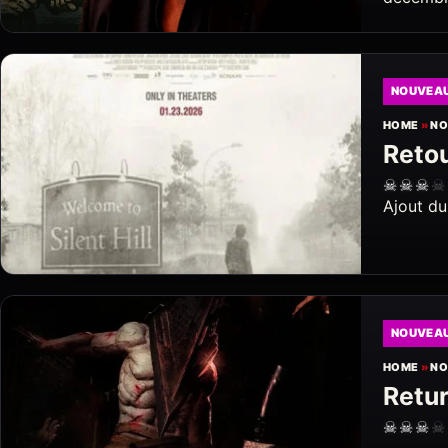
NOUVEA
HOME
»
NO
Retou
☠
☠
☠
☠
Ajout du
NOUVEA
HOME
»
NO
Retur
☠
☠
☠
☠