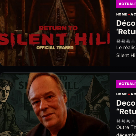
ACTUALI
HOME
»
AC
Décou
‘Retur
☠
☠
☠
☠
Le réali
Silent H
ACTUALI
HOME
»
AC
Decou
“Retu
☠
☠
☠
☠
Outre Th
décembr