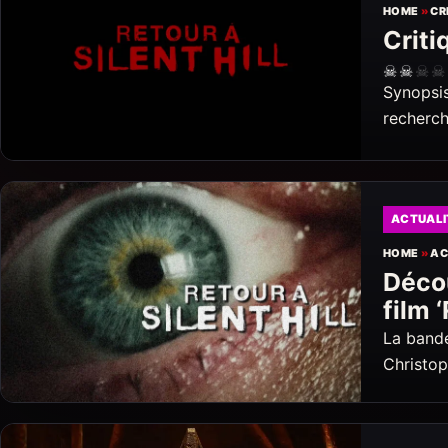
HOME
»
CR
Criti
☠
☠
☠
☠
Synopsis 
recherc
ACTUALI
HOME
»
AC
Décou
film ‘
La bande
Christop