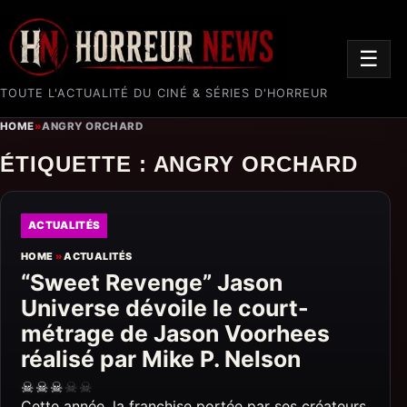
☰
TOUTE L'ACTUALITÉ DU CINÉ & SÉRIES D'HORREUR
HOME
»
ANGRY ORCHARD
ÉTIQUETTE :
ANGRY ORCHARD
ACTUALITÉS
HOME
»
ACTUALITÉS
“Sweet Revenge” Jason
Universe dévoile le court-
métrage de Jason Voorhees
réalisé par Mike P. Nelson
☠
☠
☠
☠
☠
Cette année, la franchise portée par ses créateurs