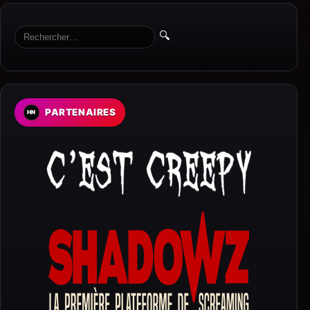
🔍
PARTENAIRES