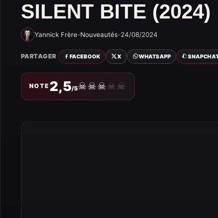
SILENT BITE (2024)
Yannick Frère
-
Nouveautés
-
24/08/2024
PARTAGER
FACEBOOK
X
WHATSAPP
SNAPCHA
2,5
☠
☠
☠
☠
☠
NOTE
/5