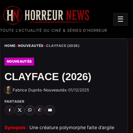
☰
TOUTE L'ACTUALITÉ DU CINÉ & SÉRIES D'HORREUR
HOME
»
NOUVEAUTÉS
»
CLAYFACE (2026)
NOUVEAUTÉS
CLAYFACE (2026)
Fabrice Duprès
-
Nouveautés
-
01/12/2025
PARTAGER
FACEBOOK
X
WHATSAPP
SNAPCHAT
EMAIL
Synopsis :
Une créature polymorphe faite d’argile